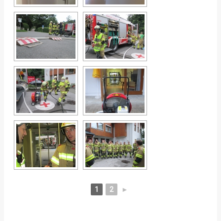
1
2
►