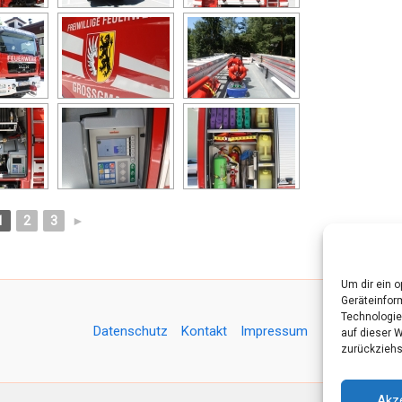
1
2
3
►
Um dir ein 
Geräteinfor
Technologie
Datenschutz
Kontakt
Impressum
auf dieser 
zurückziehs
Akz