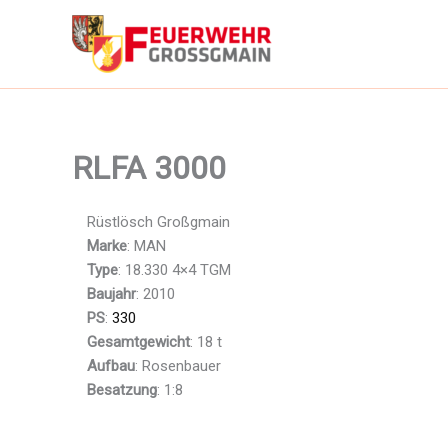
Zum
Inhalt
springen
RLFA 3000
Rüstlösch Großgmain
Marke
: MAN
Type
: 18.330 4×4 TGM
Baujahr
: 2010
PS
:
330
Gesamtgewicht
: 18 t
Aufbau
: Rosenbauer
Besatzung
: 1:8