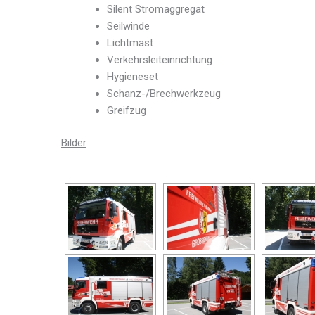
Silent Stromaggregat
Seilwinde
Lichtmast
Verkehrsleiteinrichtung
Hygieneset
Schanz-/Brechwerkzeug
Greifzug
Bilder