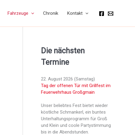
Fahrzeuge
Chronik
Kontakt
Die nächsten
Termine
22. August 2026 (Samstag)
Tag der offenen Tür mit Grillfest im
Feuer­wehr­haus Großgmain
Unser beliebtes Fest bietet wieder
köstliche Schmankerl, ein buntes
Unter­haltungs­programm für Groß
und Klein und coole Party­stimmung
bis in die Abend­stunden.