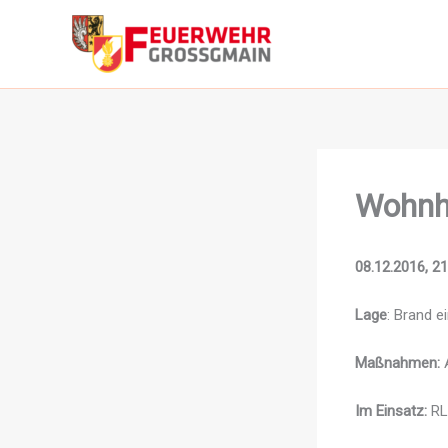
Zum
Inhalt
springen
Wohnh
08.12.2016, 2
Lage
: Brand e
Maßnahmen:
A
Im Einsatz:
RLF