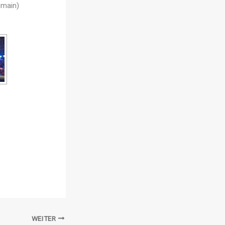
gmain)
WEITER