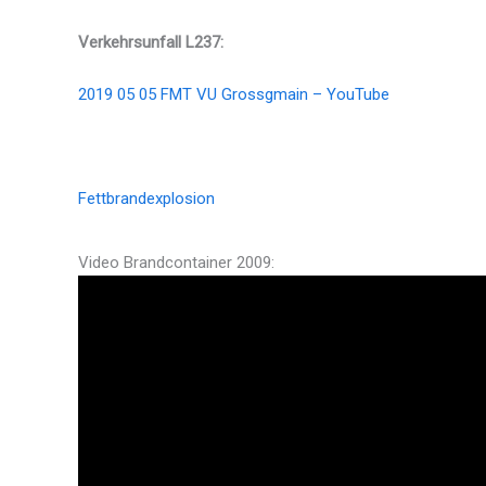
Verkehrsunfall L237:
2019 05 05 FMT VU Grossgmain – YouTube
Fettbrandexplosion
Video Brandcontainer 2009: