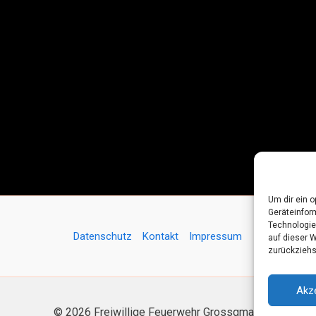
Um dir ein 
Geräteinfor
Technologie
Datenschutz
Kontakt
Impressum
auf dieser 
zurückziehs
Akz
© 2026 Freiwillige Feuerwehr Grossgmain