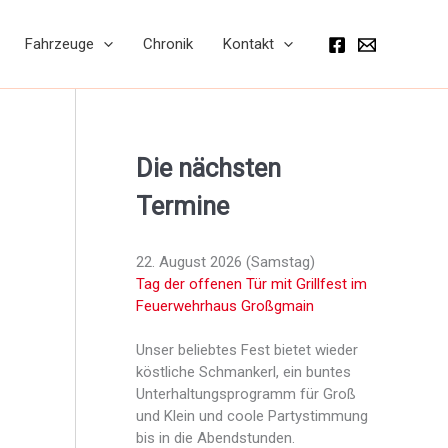
Fahrzeuge
Chronik
Kontakt
Die nächsten
Termine
22. August 2026 (Samstag)
Tag der offenen Tür mit Grillfest im
Feuer­wehr­haus Großgmain
Unser beliebtes Fest bietet wieder
köstliche Schmankerl, ein buntes
Unter­haltungs­programm für Groß
und Klein und coole Party­stimmung
bis in die Abend­stunden.