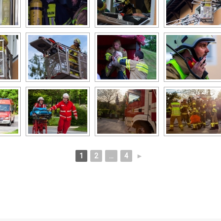
1
2
...
4
►