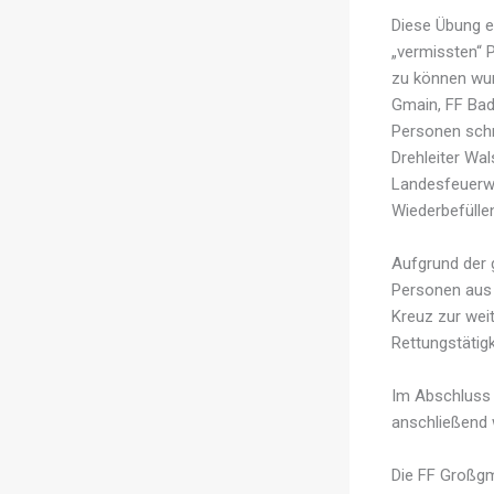
Diese Übung e
„vermissten“ 
zu können wur
Gmain, FF Bad
Personen schn
Drehleiter Wa
Landesfeuerwe
Wiederbefülle
Aufgrund der 
Personen aus 
Kreuz zur wei
Rettungstätig
Im Abschluss 
anschließend 
Die FF Großgm