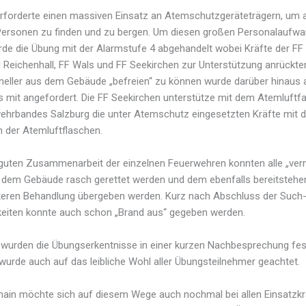
rforderte einen massiven Einsatz an Atemschutzgeräteträgern, um a
Personen zu finden und zu bergen. Um diesen großen Personalaufw
de die Übung mit der Alarmstufe 4 abgehandelt wobei Kräfte der FF
 Reichenhall, FF Wals und FF Seekirchen zur Unterstützung anrückte
eller aus dem Gebäude „befreien“ zu können wurde darüber hinaus 
ls mit angefordert. Die FF Seekirchen unterstütze mit dem Atemluftf
hrbandes Salzburg die unter Atemschutz eingesetzten Kräfte mit 
n der Atemluftflaschen.
guten Zusammenarbeit der einzelnen Feuerwehren konnten alle „ver
dem Gebäude rasch gerettet werden und dem ebenfalls bereitsteh
teren Behandlung übergeben werden. Kurz nach Abschluss der Such
keiten konnte auch schon „Brand aus“ gegeben werden.
wurden die Übungserkentnisse in einer kurzen Nachbesprechung fes
wurde auch auf das leibliche Wohl aller Übungsteilnehmer geachtet.
ain möchte sich auf diesem Wege auch nochmal bei allen Einsatzkr