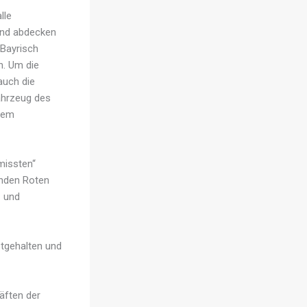
lle
and abdecken
 Bayrisch
n. Um die
auch die
ahrzeug des
dem
missten“
enden Roten
- und
tgehalten und
äften der