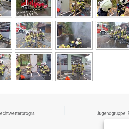
„ActionDay“ – Schlecht­wetter­programm
Jugend­gruppe: F