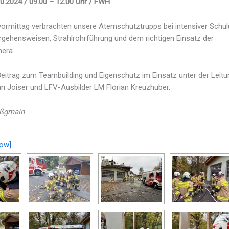
0.2024 / 09.00 – 12.00 Uhr / FWH
ormittag verbrachten unsere Atemschutztrupps bei intensiver Schul
rgehensweisen, Strahlrohrführung und dem richtigen Einsatz der
era.
 Beitrag zum Teambuilding und Eigenschutz im Einsatz unter der Leit
an Joiser und LFV-Ausbilder LM Florian Kreuzhuber.
oßgmain
ow]