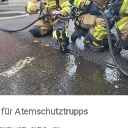
für Atem­schutz­trupps