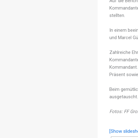
Auf die Beric
Kommandanten 
stellten.
In einem bee
und Marcel Gü
Zahlreiche Eh
Kommandanten“
Kommandant. A
Präsent sowie
Beim gemütlic
ausgetauscht.
Fotos: FF Gr
[Show slidesh