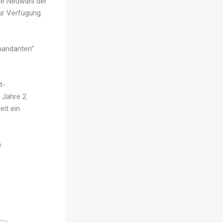
ie Neuwahl der
ur Verfügung
andanten“
t-
Jahre 2.
it ein
n