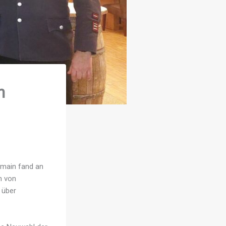
h
main fand an
n von
 über