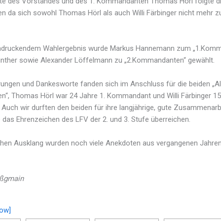
hte des Vorstandes und des 1. Kommandanten Thomas Hörl folgte d
da sich sowohl Thomas Hörl als auch Willi Färbinger nicht mehr z
indruckendem Wahlergebnis wurde Markus Hannemann zum „1.Komm
nther sowie Alexander Löffelmann zu „2.Kommandanten“ gewählt.
rungen und Dankesworte fanden sich im Anschluss für die beiden „Al
, Thomas Hörl war 24 Jahre 1. Kommandant und Willi Färbinger 15 
uch wir durften den beiden für ihre langjährige, gute Zusammenarbe
 das Ehrenzeichen des LFV der 2. und 3. Stufe überreichen.
hen Ausklang wurden noch viele Anekdoten aus vergangenen Jahre
oßgmain
ow]