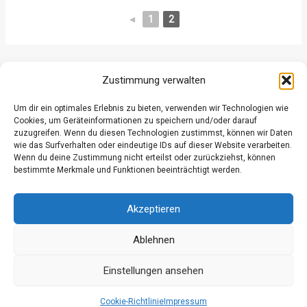
◄
1
2
ZURÜCK
WEITER
Zustimmung verwalten
Um dir ein optimales Erlebnis zu bieten, verwenden wir Technologien wie
Cookies, um Geräteinformationen zu speichern und/oder darauf
zuzugreifen. Wenn du diesen Technologien zustimmst, können wir Daten
wie das Surfverhalten oder eindeutige IDs auf dieser Website verarbeiten.
Wenn du deine Zustimmung nicht erteilst oder zurückziehst, können
Datenschutz
bestimmte Merkmale und Funktionen beeinträchtigt werden.
Kontakt
Impressum
Akzeptieren
Ablehnen
Einstellungen ansehen
© 2026 Freiwillige Feuerwehr Grossgmain
Cookie-Richtlinie
Impressum