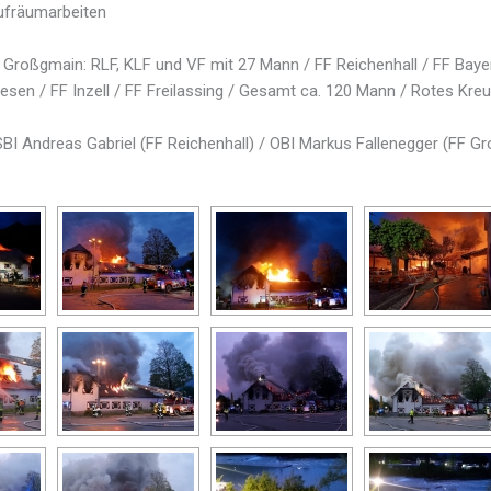
ufräumarbeiten
Großgmain: RLF, KLF und VF mit 27 Mann / FF Reichenhall / FF Baye
sen / FF Inzell / FF Freilassing / Gesamt ca. 120 Mann / Rotes Kreuz
SBI Andreas Gabriel (FF Reichenhall) / OBI Markus Fallenegger (FF G