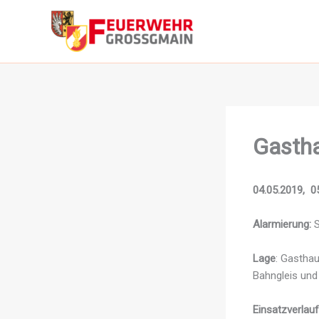
Zum
Inhalt
springen
Gastha
04.05.2019, 05
Alarmierung:
S
Lage
: Gasthau
Bahngleis und
Einsatzverlauf