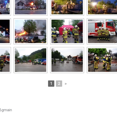
1
2
►
oßgmain