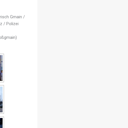
risch Gmain /
 / Polizei
roßgmain)