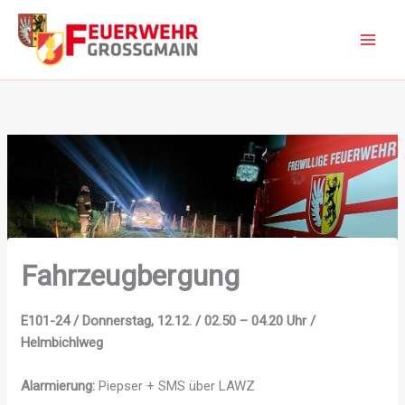
Zum
Inhalt
springen
Fahrzeug­bergung
E101-24 / Donnerstag, 12.12. / 02.50 – 04.20 Uhr /
Helmbichlweg
Alarmierung:
Piepser + SMS über LAWZ