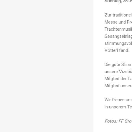
Sonntag, 28.0
Zur traditione
Messe und Pr
Trachtenmusik
Gesangseinlage
stimmungsvoll
Vötterl fand.
Die gute Stim
unsere Vizebü
Mitglied der L
Mitglied unser
Wir freuen un
in unserem T
Fotos: FF Gr