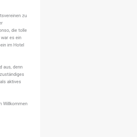
rtsvereinen zu
er
nso, die tolle
 war es ein
ein im Hotel
d aus, denn
tzuständiges
als aktives
ch Willkommen