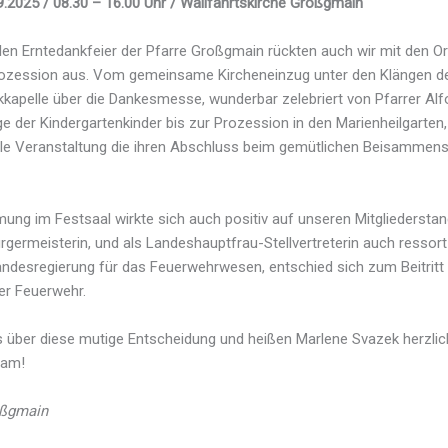
9.2025 / 08.30 – 16.00 Uhr / Wallfahrtskirche Großgmain
llen Erntedankfeier der Pfarre Großgmain rückten auch wir mit den O
ozession aus. Vom gemeinsame Kircheneinzug unter den Klängen d
kapelle über die Dankesmesse, wunderbar zelebriert von Pfarrer Alfo
 der Kindergartenkinder bis zur Prozession in den Marienheilgarten,
e Veranstaltung die ihren Abschluss beim gemütlichen Beisammens
mung im Festsaal wirkte sich auch positiv auf unseren Mitgliederstan
rgermeisterin, und als Landeshauptfrau-Stellvertreterin auch ressor
andesregierung für das Feuerwehrwesen, entschied sich zum Beitritt 
er Feuerwehr.
s über diese mutige Entscheidung und heißen Marlene Svazek herzli
eam!
oßgmain