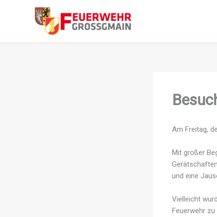
Zum
Inhalt
springen
Besuc
Am Freitag, d
Mit großer Be
Gerätschaften
und eine Jaus
Vielleicht wur
Feuerwehr zu