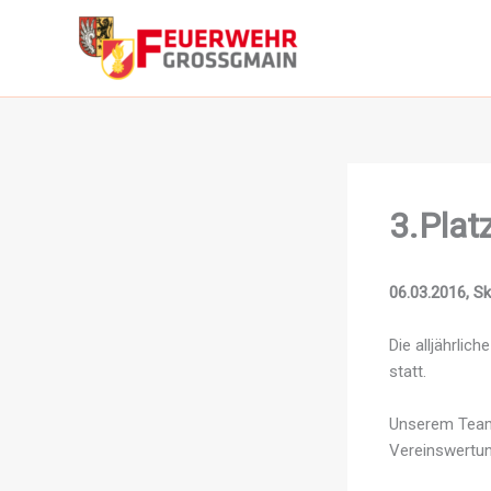
Zum
Inhalt
springen
3.Plat
06.03.2016, S
Die alljährli
statt.
Unserem Team 
Vereinswertun