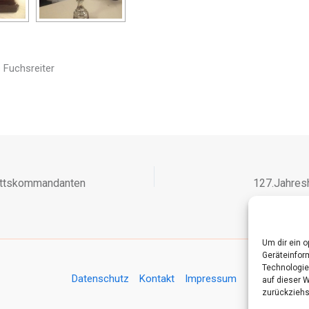
 Fuchsreiter
ittskommandanten
127.Jahres
Um dir ein 
Geräteinfor
Technologie
Datenschutz
Kontakt
Impressum
auf dieser 
zurückziehs