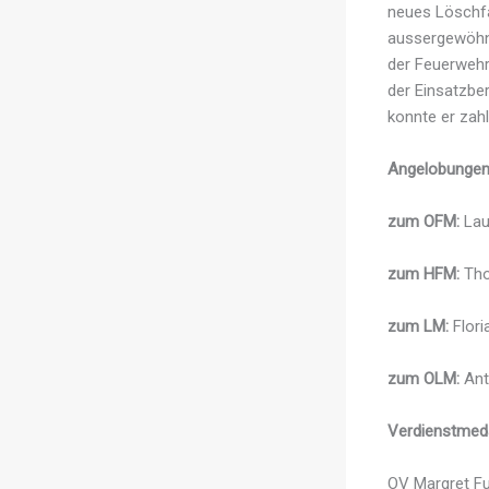
neues Löschfa
aussergewöhnl
der Feuerwehr
der Einsatzbe
konnte er zahl
Angelobungen
zum OFM:
Lau
zum HFM:
Tho
zum LM:
Flori
zum OLM:
Ant
Verdienstmeda
OV Margret Fu