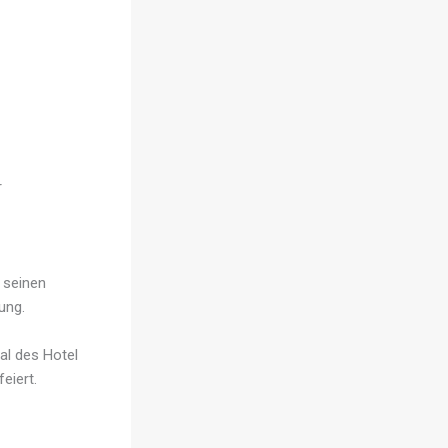
r
 seinen
ung.
al des Hotel
eiert.