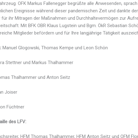
hrzeug. OFK Markus Fallenegger begrüßte alle Anwesenden, sprach 
ichen Ereignisse während dieser pandemischen Zeit und dankte den
 für ihr Mitragen der Maßnahmen und Durchhaltevermögen zur Aufre
reitschaft. Mit BFK OBR Klaus Lugstein und Bgm. ÖkR Sebastian Sc
reiche Mitglieder befördern und für Ihre langjährige Tätigkeit auszeic
:
Manuel Glogowski, Thomas Kempe und Leon Schön
ra Stettner und Markus Thalhammer
mas Thalhammer und Anton Seitz
an Joiser
on Füchtner
ille des LFV:
chsreiter, HFM Thomas Thalhammer, HFM Anton Seitz und OFM Flor