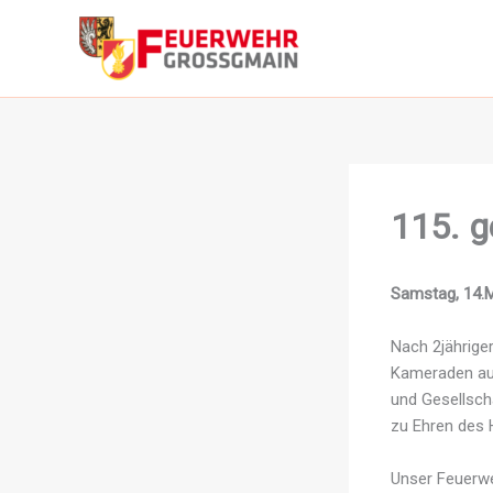
Zum
Inhalt
springen
115. g
Samstag, 14.M
Nach 2jährige
Kameraden aus
und Gesellsch
zu Ehren des He
Unser Feuerwe