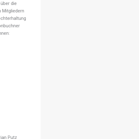
über die
 Mitgliedern
chterhaltung
hönbuchner
hnen:
ian Putz