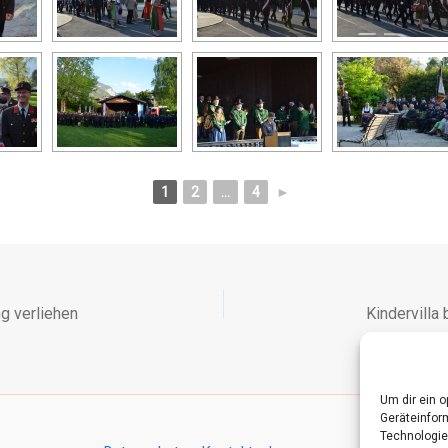
1
2
...
4
►
g verliehen
Kindervilla
Um dir ein 
Geräteinfor
Technologie